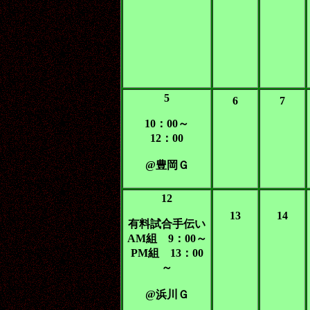
5
6
7
10：00～
12：00
@豊岡Ｇ
12
13
14
有料試合手伝い
AM組 9：00～
PM組 13：00
～
@浜川Ｇ