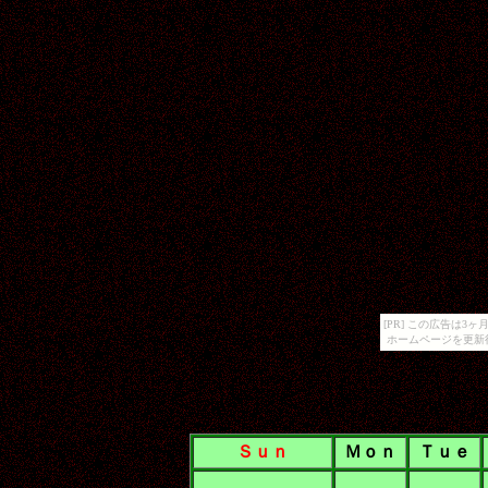
[PR] この広告は
ホームページを更新
Ｓｕｎ
Ｍｏｎ
Ｔｕｅ