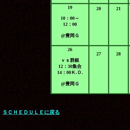
19
20
21
10：00～
12：00
@豊岡Ｇ
26
27
28
ｖｓ群銀
12：30集合
14：00Ｋ.Ｏ.
@豊岡Ｇ
ＳＣＨＥＤＵＬＥに戻る