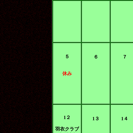
５
６
７
休み
1２
1３
1４
羽衣クラブ