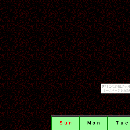
[PR] この広告は
ホームページを更新
Ｓｕｎ
Ｍｏｎ
Ｔｕｅ