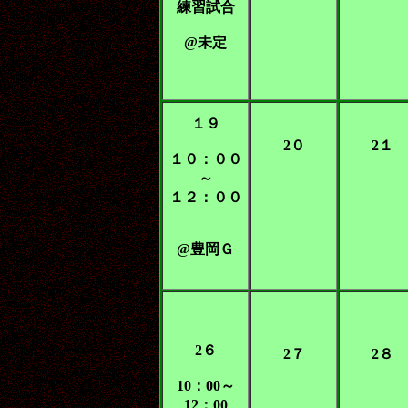
練習試合
@未定
１９
2０
2１
１０：００
～
１２：００
@豊岡Ｇ
2６
2７
2８
10：00～
12：00